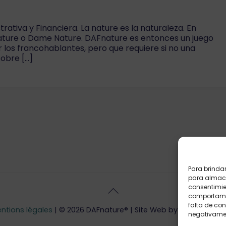
ativa y Financiera. La nature es la naturaleza. En
Nature o Dame Nature. DAFnature es entonces un juego
 los francohablantes, pero que requiere si no una
sobre […]
Para brinda
para almace
Back
consentimie
comportamie
To
falta de co
Top
ntions légales
| © 2026 DAFnature® | Site Web by
Little Beez
| 
negativamen