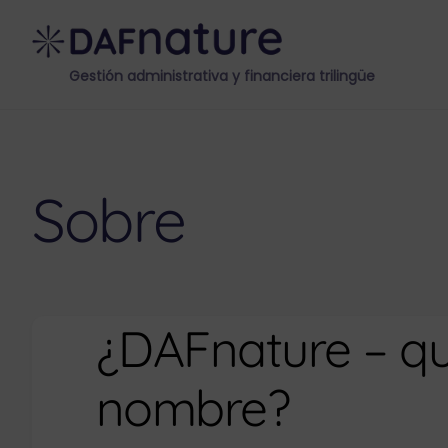
Skip
to
content
Gestión administrativa y financiera trilingüe
Sobre
¿DAFnature – qu
nombre?