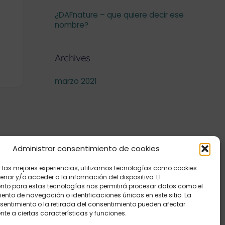
¿DAFnature – que quiere decir ese
nombre?
Archives
marzo 2021
Administrar consentimiento de cookies
r las mejores experiencias, utilizamos tecnologías como cookies
nar y/o acceder a la información del dispositivo. El
nto para estas tecnologías nos permitirá procesar datos como el
nto de navegación o identificaciones únicas en este sitio. La
nsentimiento o la retirada del consentimiento pueden afectar
Graphisme
L’Atelier de l’Estuaire
te a ciertas características y funciones.