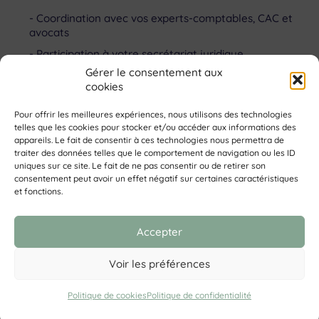
Coordination avec vos experts-comptables, CAC et
avocats
Participation à votre secrétariat juridique
Gérer le consentement aux
cookies
Pour offrir les meilleures expériences, nous utilisons des technologies
« Aucun de nous ne sait ce que nous savons tous
telles que les cookies pour stocker et/ou accéder aux informations des
ensemble »
appareils. Le fait de consentir à ces technologies nous permettra de
Euripide
traiter des données telles que le comportement de navigation ou les ID
uniques sur ce site. Le fait de ne pas consentir ou de retirer son
consentement peut avoir un effet négatif sur certaines caractéristiques
Back
et fonctions.
To
Top
Contact
|
Politique de Confidentialité
|
Mentions légales
| ©
Accepter
2026 DAFnature® | Site Web by
Little Beez
| Graphisme
L’Atelier de l’Estuaire
Voir les préférences
Politique de cookies
Politique de confidentialité