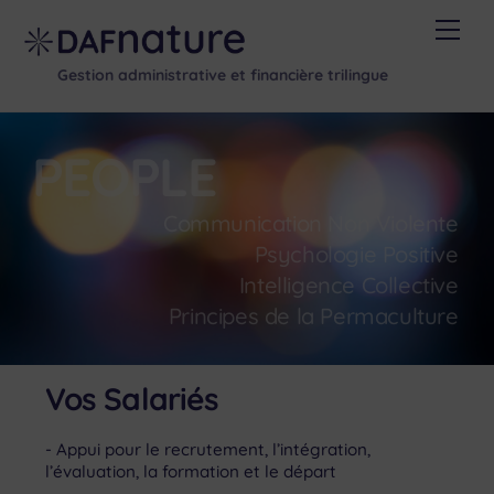
Skip
Men
to
content
Gestion administrative et financière trilingue
PEOPLE
Communication Non Violente
Psychologie Positive
Intelligence Collective
Principes de la Permaculture
Vos Salariés
Appui pour le recrutement, l’intégration,
l’évaluation, la formation et le départ