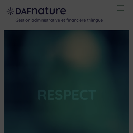
Skip
Men
to
content
Gestion administrative et financière trilingue