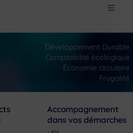
Menu
Développement Durable
Comptabilité écologique
Économie circulaire
Frugalité
cts
Accompagnement
s
dans vos démarches
RSE