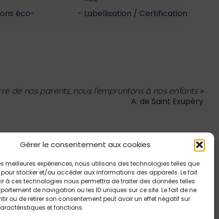
tions éco-
Labellisation / Certification
erre de nos parents, nous l’empruntons à nos enfants »
A. de Saint Exupéry
Gérer le consentement aux cookies
 les meilleures expériences, nous utilisons des technologies telles que
Graphisme
L’Atelier de l’Estuaire
 pour stocker et/ou accéder aux informations des appareils. Le fait
r à ces technologies nous permettra de traiter des données telles
ortement de navigation ou les ID uniques sur ce site. Le fait de ne
ir ou de retirer son consentement peut avoir un effet négatif sur
aractéristiques et fonctions.