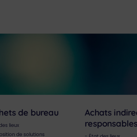
hets de bureau
Achats indire
responsable
des lieux
sition de solutions
État des lieux