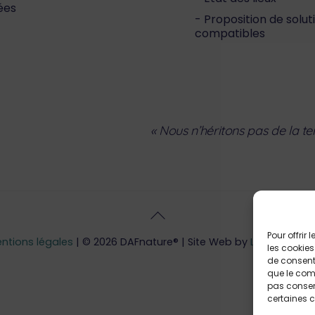
ées
Proposition de solu
compatibles
« Nous n’héritons pas de la t
Back
To
Pour offrir
Top
ntions légales
| © 2026 DAFnature® | Site Web by
Little Beez
| 
les cookies
de consenti
que le comp
pas consent
certaines c