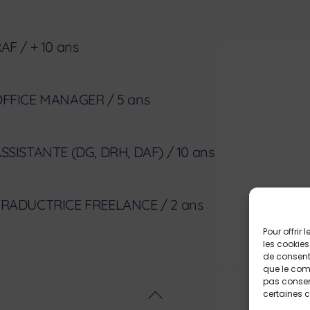
AF / + 10 ans
FFICE MANAGER / 5 ans
SSISTANTE (DG, DRH, DAF) / 10 ans
RADUCTRICE FREELANCE / 2 ans
Pour offrir
les cookies
de consenti
que le comp
pas consent
Back
certaines c
To