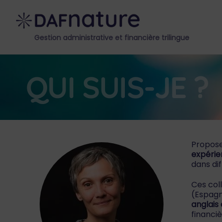
Skip
to
content
Gestion administrative et financière trilingue
QUI SUIS-JE ?
Propose
expérie
dans dif
Ces col
(Espagn
anglais
financiè