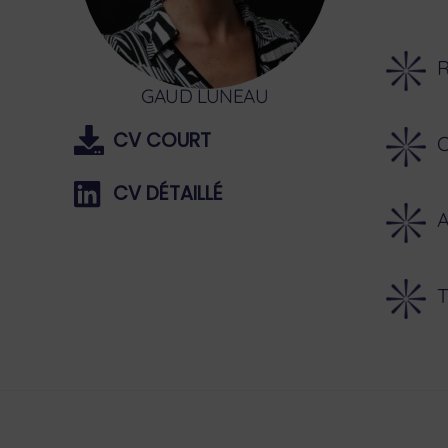
R
GAUD LUNEAU
CV COURT
O
CV DÉTAILLÉ
A
T