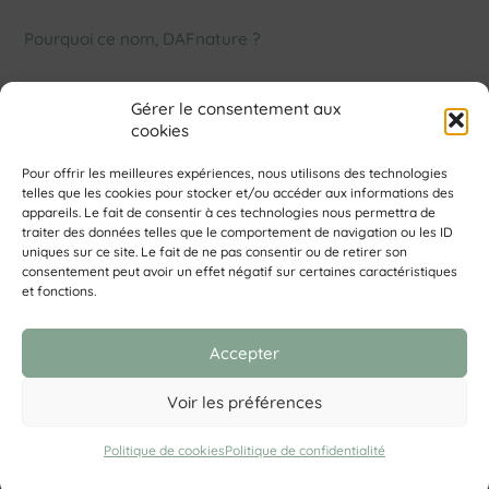
Pourquoi ce nom, DAFnature ?
Archives
Gérer le consentement aux
cookies
mars 2021
Pour offrir les meilleures expériences, nous utilisons des technologies
telles que les cookies pour stocker et/ou accéder aux informations des
appareils. Le fait de consentir à ces technologies nous permettra de
traiter des données telles que le comportement de navigation ou les ID
uniques sur ce site. Le fait de ne pas consentir ou de retirer son
consentement peut avoir un effet négatif sur certaines caractéristiques
Back
et fonctions.
To
Top
Contact
|
Politique de Confidentialité
|
Mentions légales
| ©
Accepter
2026 DAFnature® | Site Web by
Little Beez
| Graphisme
L’Atelier de l’Estuaire
Voir les préférences
Politique de cookies
Politique de confidentialité