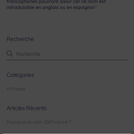
francophones pourront saisir car ce nom est
intraduisible en anglais ou en espagnol !
Recherche
Categories
À Propos
Articles Récents
Pourquoi ce nom, DAFnature ?